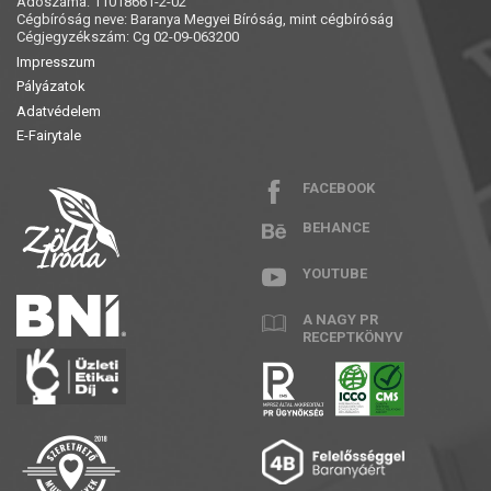
Adószáma: 11018661-2-02
Cégbíróság neve: Baranya Megyei Bíróság, mint cégbíróság
Cégjegyzékszám: Cg 02-09-063200
Impresszum
Pályázatok
Adatvédelem
E-Fairytale
FACEBOOK
BEHANCE
YOUTUBE
A NAGY PR
RECEPTKÖNYV