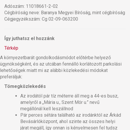
Adószám: 11018661-2-02
Cégbíróság neve: Baranya Megyei Bíróság, mint cégbíróság
Cégjegyzékszám: Cg 02-09-063200
Így juthatsz el hozzánk
Térkép
A környezetbarát gondolkodásmódot előtérbe helyező
ügynökségként, és az utcában fennálló korlátozott parkolási
lehetőségek miatt mi az alábbi közlekedési módokat
preferáljuk:
Tömegközlekedés
Az irodától pár tíz méterre áll meg a 44-es busz,
amelyről a „Mária u., Szent Mór u.” nevű
megállónál kell leszállnod
Pár perces sétára található az irodánktól az Árkád
Bevásárlóközpont, ahol szinte az összes helyi
járat megáll, így onnan is kényelmesen fel tudsz