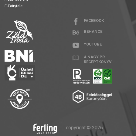
E-Fairytale
FACEBOOK
BEHANCE
YOUTUBE
A NAGY PR
RECEPTKÖNYV
copyright © 2026