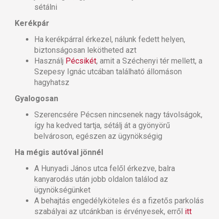
sétálni
Kerékpár
Ha kerékpárral érkezel, nálunk fedett helyen,
biztonságosan lekötheted azt
Használj
Pécsikét
, amit a Széchenyi tér mellett, a
Szepesy Ignác utcában található állomáson
hagyhatsz
Gyalogosan
Szerencsére Pécsen nincsenek nagy távolságok,
így ha kedved tartja, sétálj át a gyönyörű
belvároson, egészen az ügynökségig
Ha mégis autóval jönnél
A Hunyadi János utca felől érkezve, balra
kanyarodás után jobb oldalon találod az
ügynökségünket
A behajtás engedélyköteles és a fizetős parkolás
szabályai az utcánkban is érvényesek, erről
itt