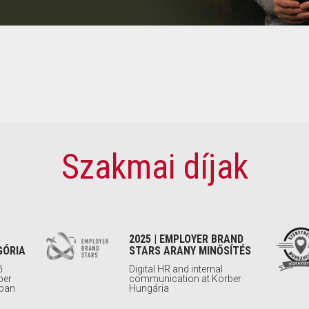
Szakmai díjak
2025 | EMPLOYER BRAND
GÓRIA
STARS ARANY MINŐSÍTÉS
ő
Digital HR and internal
ber
communication at Körber
ában
Hungária