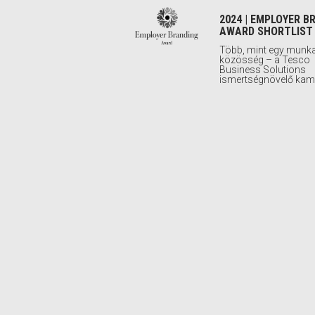
2024 | EMPLOYER B
AWARD SHORTLIST
Több, mint egy munka
közösség – a Tesco
Business Solutions
ismertségnövelő ka
2024 | BENEFIT PRI
SHORTLIST
Konecta munkavállalói 
program
2024 | STEVIE AWA
NEWYORK SILVER
2023 | MARKETING
DIAMOND AWARDS
AXIÁL Kft. – A
mezőgazdasági géps