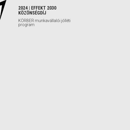
2024 | EFFEKT 2030
KÖZÖNSÉGDÍJ
KÖRBER munkavállalói jólléti
program
2024 | EMPLOYER
BRANDING MANAGEMENT
AWARD LONDON 2X SILVER
2023 | AZ ÉV HONLAPJA
KÜLÖNDÍJ
Irány a PTE! Kultúrfeszt
2023 | HRKOMM AWARD AZ
ÉV ÜGYNÖKSÉGE