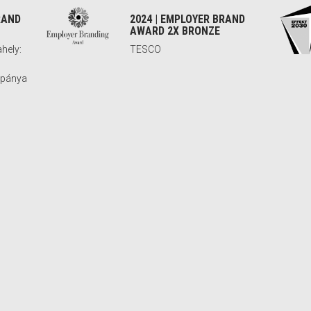
RAND
2024 | EMPLOYER BRAND
AWARD 2X BRONZE
hely:
TESCO
mpánya
ZE
2024 | EMPLOYER
BRANDING MANAGEMENT
AWARD LONDON BRONZE
jólléti
RD
2023 | APEX HR TOPLISTA
2. HELYEZÉS
2023 | MARKETING
DIAMOND AWARDS
Trans-Sped ZERO – Úton a
zerelő
zöld e-kereskedelem felé