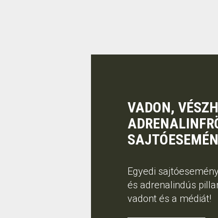
VADON, VÉSZH
ADRENALINFRÖ
SAJTÓESEMÉN
Egyedi sajtóesemény
és adrenalindús pill
vadont és a médiát!