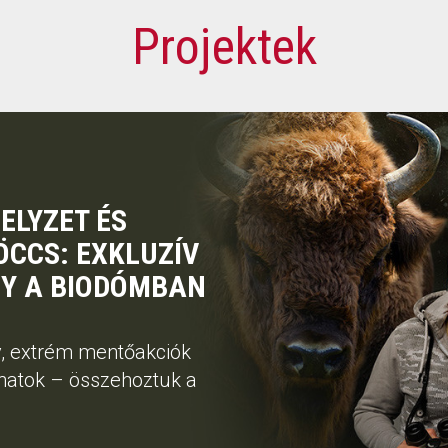
Projektek
ELYZET ÉS
CCS: EXKLUZÍV
Y A BIODÓMBAN
, extrém mentőakciók
anatok – összehoztuk a