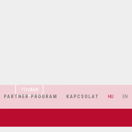
DESIGN
ható kommunikáció 50 árnyalata
rculat, kiadvány, webdesign,
emlékezetes megjelenés
TOVÁBB