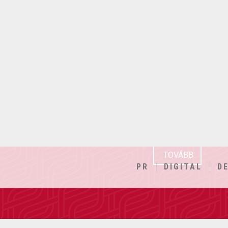
PR
Üzenet, sztori, látványosság, h
Kommunikáció a célcsopor
nyelvén
TOVÁBB