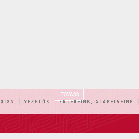
DIGITAL
írnév
Egyedi igényekhez igazodó, időtálló
A lát
tok
megoldások
A
Az Év honlapja díjjal többszörösen
elismert szakmai műhely
TOVÁBB