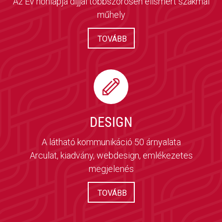
Az Év honlapja díjjal többszörösen elismert szakmai
műhely
TOVÁBB
DESIGN
A látható kommunikáció 50 árnyalata
Arculat, kiadvány, webdesign, emlékezetes
megjelenés
TOVÁBB