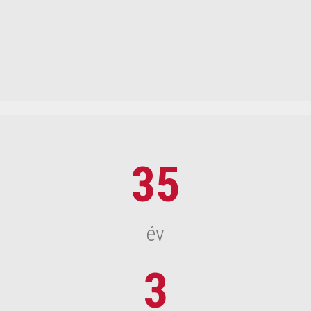
2009 | ÉV HONLAPJA MINŐSÉGI DÍJ
Kikötő Online kulturális magazin
35
év
3