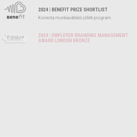
2024 | BENEFIT PRIZE SHORTLIST
Konecta munkavállalói jólléti program
2024 | EMPLOYER BRANDING MANAGEMENT
AWARD LONDON BRONZE
2024 | EMPLOYER BRANDING MANAGEMENT
AWARD LONDON 2X SILVER
2024 | STEVIE AWARD NEWYORK SILVER
2023 | APEX HR TOPLISTA 2. HELYEZÉS
2023 | AZ ÉV HONLAPJA KÜLÖNDÍJ
Irány a PTE! Kultúrfeszt